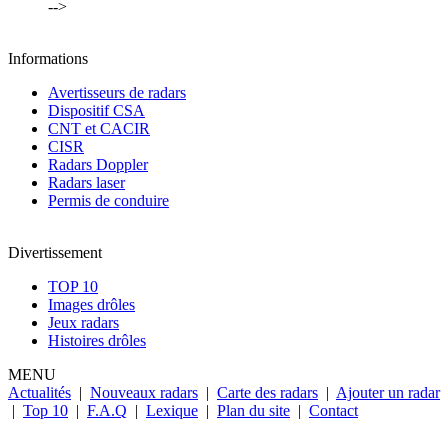
-->
Informations
Avertisseurs de radars
Dispositif CSA
CNT et CACIR
CISR
Radars Doppler
Radars laser
Permis de conduire
Divertissement
TOP 10
Images drôles
Jeux radars
Histoires drôles
MENU
Actualités
|
Nouveaux radars
|
Carte des radars
|
Ajouter un radar
|
Top 10
|
F.A.Q
|
Lexique
|
Plan du site
|
Contact