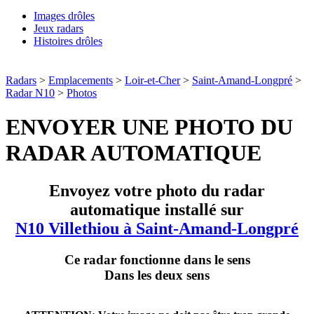
Images drôles
Jeux radars
Histoires drôles
Radars
>
Emplacements
>
Loir-et-Cher
>
Saint-Amand-Longpré
>
Radar N10
>
Photos
ENVOYER UNE PHOTO DU
RADAR AUTOMATIQUE
Envoyez votre photo du radar
automatique installé sur
N10 Villethiou à Saint-Amand-Longpré
Ce radar fonctionne dans le sens
Dans les deux sens