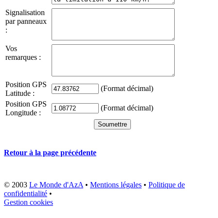
Signalisation
par panneaux
:
Vos
remarques :
Position GPS
(Format décimal)
Latitude :
Position GPS
(Format décimal)
Longitude :
Retour à la page précédente
© 2003
Le Monde d'AzA
•
Mentions légales
•
Politique de
confidentialité
•
Gestion cookies