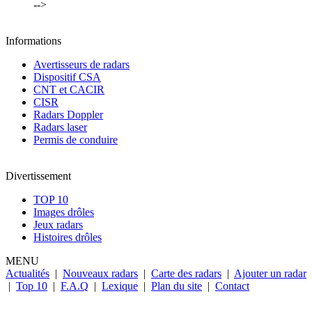
-->
Informations
Avertisseurs de radars
Dispositif CSA
CNT et CACIR
CISR
Radars Doppler
Radars laser
Permis de conduire
Divertissement
TOP 10
Images drôles
Jeux radars
Histoires drôles
MENU
Actualités
|
Nouveaux radars
|
Carte des radars
|
Ajouter un radar
|
Top 10
|
F.A.Q
|
Lexique
|
Plan du site
|
Contact