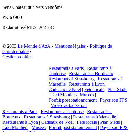
Sens
Châteaudun vers Vendôme
PK
6+900
Radar utilisé
MESTA 210C
© 2003
Le Monde d'AzA
•
Mentions légales
•
Politique de
confidentialité
•
Gestion cookies
Restaurants à Paris
|
Restaurants à
Toulouse
|
Restaurants à Bordeaux
|
Restaurants à Strasbourg
|
Restaurants à
Marseille
|
Restaurants à Lyon
|
Cadeaux de Noël
|
Fete locale
|
Plan Stade
|
Taxi Moutiers
|
Musées
|
Forfait post stationnement
|
Payer son FPS
|
Vidéo verbalisation
|
Restaurants à Paris
|
Restaurants à Toulouse
|
Restaurants à
Bordeaux
|
Restaurants à Strasbourg
|
Restaurants à Marseille
|
Restaurants à Lyon
|
Cadeaux de Noël
|
Fete locale
|
Plan Stade
|
Taxi Moutiers
|
Musées
|
Forfait post stationnement
|
Payer son FPS
|