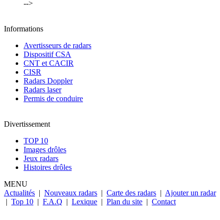
-->
Informations
Avertisseurs de radars
Dispositif CSA
CNT et CACIR
CISR
Radars Doppler
Radars laser
Permis de conduire
Divertissement
TOP 10
Images drôles
Jeux radars
Histoires drôles
MENU
Actualités
|
Nouveaux radars
|
Carte des radars
|
Ajouter un radar
|
Top 10
|
F.A.Q
|
Lexique
|
Plan du site
|
Contact