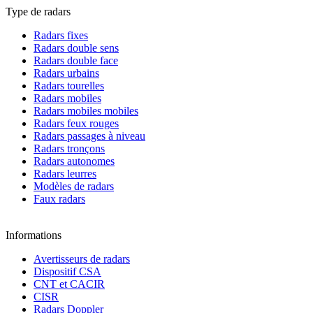
Type de radars
Radars fixes
Radars double sens
Radars double face
Radars urbains
Radars tourelles
Radars mobiles
Radars mobiles mobiles
Radars feux rouges
Radars passages à niveau
Radars tronçons
Radars autonomes
Radars leurres
Modèles de radars
Faux radars
Informations
Avertisseurs de radars
Dispositif CSA
CNT et CACIR
CISR
Radars Doppler