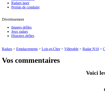
Radars laser
Permis de conduire
Divertissement
Images drôles
Jeux radars
Histoires drôles
Radars
>
Emplacements
>
Loir-et-Cher
>
Villerable
>
Radar N10
>
C
Vos commentaires
Voici l