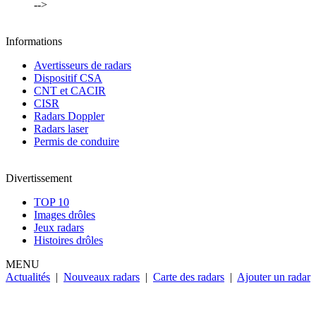
-->
Informations
Avertisseurs de radars
Dispositif CSA
CNT et CACIR
CISR
Radars Doppler
Radars laser
Permis de conduire
Divertissement
TOP 10
Images drôles
Jeux radars
Histoires drôles
MENU
Actualités
|
Nouveaux radars
|
Carte des radars
|
Ajouter un radar