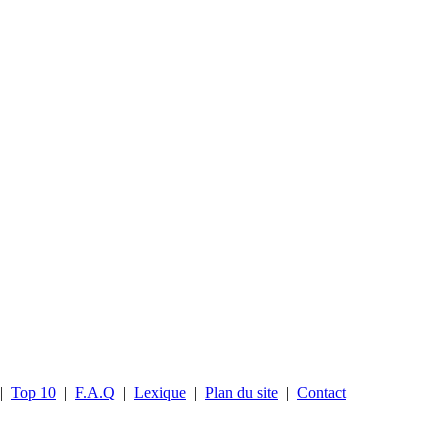
|
Top 10
|
F.A.Q
|
Lexique
|
Plan du site
|
Contact