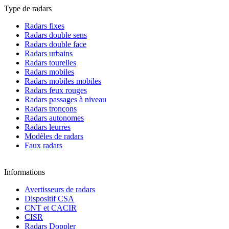
Type de radars
Radars fixes
Radars double sens
Radars double face
Radars urbains
Radars tourelles
Radars mobiles
Radars mobiles mobiles
Radars feux rouges
Radars passages à niveau
Radars tronçons
Radars autonomes
Radars leurres
Modèles de radars
Faux radars
Informations
Avertisseurs de radars
Dispositif CSA
CNT et CACIR
CISR
Radars Doppler