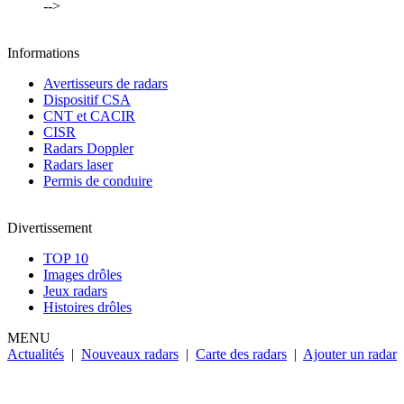
-->
Informations
Avertisseurs de radars
Dispositif CSA
CNT et CACIR
CISR
Radars Doppler
Radars laser
Permis de conduire
Divertissement
TOP 10
Images drôles
Jeux radars
Histoires drôles
MENU
Actualités
|
Nouveaux radars
|
Carte des radars
|
Ajouter un radar