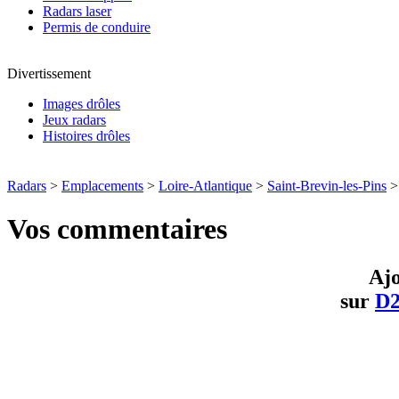
Radars laser
Permis de conduire
Divertissement
Images drôles
Jeux radars
Histoires drôles
Radars
>
Emplacements
>
Loire-Atlantique
>
Saint-Brevin-les-Pins
Vos commentaires
Ajo
sur
D2