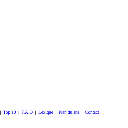
|
Top 10
|
F.A.Q
|
Lexique
|
Plan du site
|
Contact