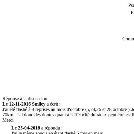
Ps
E
Comme
Réponse à la discussion
Le 12-11-2016 Smiley
a écrit :
J'ai été flashé à 4 reprises au mois d'octobre (5,24,26 et 28 octobre )..
70km...J'ai donc des doutes quant à l'efficacité du radar..peut être est i
Merci
Le 25-04-2018
a répondu :
J'ai le même soucis en étant flashé 5 fois en mars