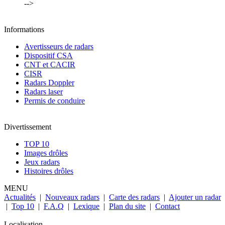
-->
Informations
Avertisseurs de radars
Dispositif CSA
CNT et CACIR
CISR
Radars Doppler
Radars laser
Permis de conduire
Divertissement
TOP 10
Images drôles
Jeux radars
Histoires drôles
MENU
Actualités
|
Nouveaux radars
|
Carte des radars
|
Ajouter un radar
|
Top 10
|
F.A.Q
|
Lexique
|
Plan du site
|
Contact
Localisation