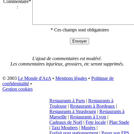
Commentaire*
:
* Ces champs sont obligatoires
L'ajout de commentaires est modéré.
Les commentaires injurieux, grossiers, etc seront supprimés.
© 2003
Le Monde d'AzA
•
Mentions légales
•
Politique de
confidentialité
•
Gestion cookies
Restaurants à Paris
|
Restaurants à
Toulouse
|
Restaurants à Bordeaux
|
Restaurants à Strasbourg
|
Restaurants à
Marseille
|
Restaurants à Lyon
|
Cadeaux de Noël
|
Fete locale
|
Plan Stade
|
Taxi Moutiers
|
Musées
|
Forfait post stationnement
|
Payer son FPS