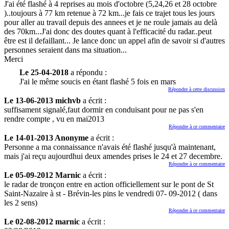
J'ai été flashé à 4 reprises au mois d'octobre (5,24,26 et 28 octobre
)..toujours à 77 km retenue à 72 km...je fais ce trajet tous les jours
pour aller au travail depuis des annees et je ne roule jamais au delà
des 70km...J'ai donc des doutes quant à l'efficacité du radar..peut
être est il defaillant... Je lance donc un appel afin de savoir si d'autres
personnes seraient dans ma situation...
Merci
Le 25-04-2018
a répondu :
J'ai le même soucis en étant flashé 5 fois en mars
Répondre à cette discussion
Le 13-06-2013 michvb
a écrit :
suffisament signalé,faut dormir en conduisant pour ne pas s'en
rendre compte , vu en mai2013
Répondre à ce commentaire
Le 14-01-2013 Anonyme
a écrit :
Personne a ma connaissance n'avais été flashé jusqu'à maintenant,
mais j'ai reçu aujourdhui deux amendes prises le 24 et 27 decembre.
Répondre à ce commentaire
Le 05-09-2012 Marnic
a écrit :
le radar de tronçon entre en action officiellement sur le pont de St
Saint-Nazaire à st - Brévin-les pins le vendredi 07- 09-2012 ( dans
les 2 sens)
Répondre à ce commentaire
Le 02-08-2012 marnic
a écrit :