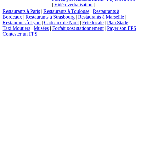
|
Vidéo verbalisation
|
Restaurants à Paris
|
Restaurants à Toulouse
|
Restaurants à
Bordeaux
|
Restaurants à Strasbourg
|
Restaurants à Marseille
|
Restaurants à Lyon
|
Cadeaux de Noël
|
Fete locale
|
Plan Stade
|
Taxi Moutiers
|
Musées
|
Forfait post stationnement
|
Payer son FPS
|
Contester un FPS
|