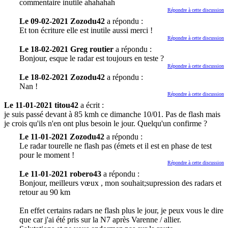
commentaire inutile ahahahah
Répondre à cette discussion
Le 09-02-2021 Zozodu42
a répondu :
Et ton écriture elle est inutile aussi merci !
Répondre à cette discussion
Le 18-02-2021 Greg routier
a répondu :
Bonjour, esque le radar est toujours en teste ?
Répondre à cette discussion
Le 18-02-2021 Zozodu42
a répondu :
Nan !
Répondre à cette discussion
Le 11-01-2021 titou42
a écrit :
je suis passé devant à 85 kmh ce dimanche 10/01. Pas de flash mais
je crois qu'ils n'en ont plus besoin le jour. Quelqu'un confirme ?
Le 11-01-2021 Zozodu42
a répondu :
Le radar tourelle ne flash pas (émets et il est en phase de test
pour le moment !
Répondre à cette discussion
Le 11-01-2021 robero43
a répondu :
Bonjour, meilleurs vœux , mon souhait;supression des radars et
retour au 90 km
En effet certains radars ne flash plus le jour, je peux vous le dire
que car j'ai été pris sur la N7 après Varenne / allier.