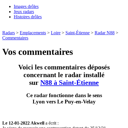
Images drôles
Jeux radars
Histoires drôles
Radars
>
Emplacements
>
Loire
>
Saint-Étienne
>
Radar N88
>
Commentaires
Vos commentaires
Voici les commentaires déposés
concernant le radar installé
sur
N88 à Saint-Étienne
Ce radar fonctionne dans le sens
Lyon vers Le Puy-en-Velay
Le 12-01-2022 Akwell
a écrit :