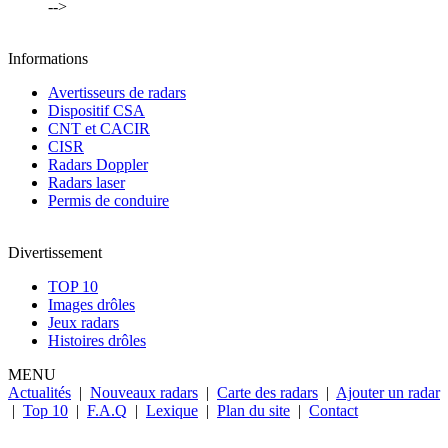
-->
Informations
Avertisseurs de radars
Dispositif CSA
CNT et CACIR
CISR
Radars Doppler
Radars laser
Permis de conduire
Divertissement
TOP 10
Images drôles
Jeux radars
Histoires drôles
MENU
Actualités
|
Nouveaux radars
|
Carte des radars
|
Ajouter un radar
|
Top 10
|
F.A.Q
|
Lexique
|
Plan du site
|
Contact