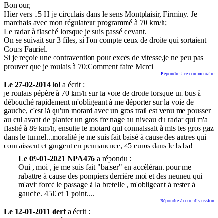
Bonjour,
Hier vers 15 H je circulais dans le sens Montplaisir, Firminy. Je
marchais avec mon régulateur programmé à 70 km/h;
Le radar à flasché lorsque je suis passé devant.
On se suivait sur 3 files, si l'on compte ceux de droite qui sortaient
Cours Fauriel.
Si je reçoie une contravention pour excès de vitesse,je ne peu pas
prouver que je roulais à 70;Comment faire Merci
Répondre à ce commentaire
Le 27-02-2014 lol
a écrit :
je roulais pépère à 70 km/h sur la voie de droite lorsque un bus à
débouché rapidement m'obligeant à me déporter sur la voie de
gauche, c'est là qu'un motard avec un gros trail est venu me pousser
au cul avant de planter un gros freinage au niveau du radar qui m'a
flashé à 89 km/h, ensuite le motard qui connaissait à mis les gros gaz
dans le tunnel...moralité je me suis fait baisé à cause des autres qui
connaissent et grugent en permanence, 45 euros dans le baba!
Le 09-01-2021 NPA476
a répondu :
Oui , moi , je me suis fait "baiser" en accélérant pour me
rabattre à cause des pompiers derrière moi et des neuneu qui
m'avit forcé le passage à la bretelle , m'obligeant à rester à
gauche. 45€ et 1 point....
Répondre à cette discussion
Le 12-01-2011 derf
a écrit :