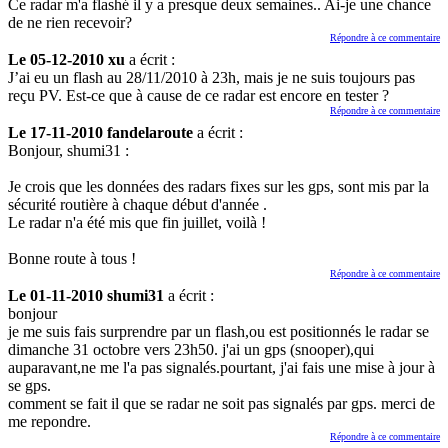
Ce radar m'a flashé il y a presque deux semaines.. Ai-je une chance
de ne rien recevoir?
Répondre à ce commentaire
Le 05-12-2010 xu
a écrit :
J’ai eu un flash au 28/11/2010 à 23h, mais je ne suis toujours pas
reçu PV. Est-ce que à cause de ce radar est encore en tester ?
Répondre à ce commentaire
Le 17-11-2010 fandelaroute
a écrit :
Bonjour, shumi31 :
Je crois que les données des radars fixes sur les gps, sont mis par la
sécurité routière à chaque début d'année .
Le radar n'a été mis que fin juillet, voilà !
Bonne route à tous !
Répondre à ce commentaire
Le 01-11-2010 shumi31
a écrit :
bonjour
je me suis fais surprendre par un flash,ou est positionnés le radar se
dimanche 31 octobre vers 23h50. j'ai un gps (snooper),qui
auparavant,ne me l'a pas signalés.pourtant, j'ai fais une mise à jour à
se gps.
comment se fait il que se radar ne soit pas signalés par gps. merci de
me repondre.
Répondre à ce commentaire