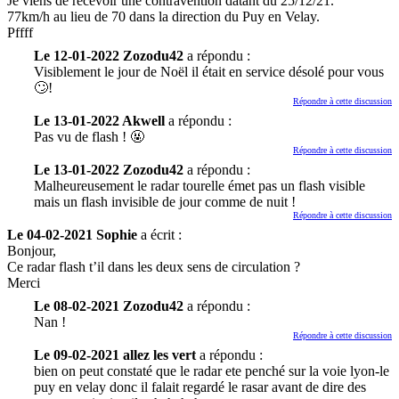
Je viens de recevoir une contravention datant du 25/12/21.
77km/h au lieu de 70 dans la direction du Puy en Velay.
Pffff
Le 12-01-2022 Zozodu42
a répondu :
Visiblement le jour de Noël il était en service désolé pour vous
🙄!
Répondre à cette discussion
Le 13-01-2022 Akwell
a répondu :
Pas vu de flash ! 🤬
Répondre à cette discussion
Le 13-01-2022 Zozodu42
a répondu :
Malheureusement le radar tourelle émet pas un flash visible
mais un flash invisible de jour comme de nuit !
Répondre à cette discussion
Le 04-02-2021 Sophie
a écrit :
Bonjour,
Ce radar flash t’il dans les deux sens de circulation ?
Merci
Le 08-02-2021 Zozodu42
a répondu :
Nan !
Répondre à cette discussion
Le 09-02-2021 allez les vert
a répondu :
bien on peut constaté que le radar ete penché sur la voie lyon-le
puy en velay donc il falait regardé le rasar avant de dire des