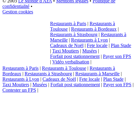
© 2003
Le Monde d'AzA
•
Mentions légales
•
Politique de
confidentialité
•
Gestion cookies
Restaurants à Paris
|
Restaurants à
Toulouse
|
Restaurants à Bordeaux
|
Restaurants à Strasbourg
|
Restaurants à
Marseille
|
Restaurants à Lyon
|
Cadeaux de Noël
|
Fete locale
|
Plan Stade
|
Taxi Moutiers
|
Musées
|
Forfait post stationnement
|
Payer son FPS
|
Vidéo verbalisation
|
Restaurants à Paris
|
Restaurants à Toulouse
|
Restaurants à
Bordeaux
|
Restaurants à Strasbourg
|
Restaurants à Marseille
|
Restaurants à Lyon
|
Cadeaux de Noël
|
Fete locale
|
Plan Stade
|
Taxi Moutiers
|
Musées
|
Forfait post stationnement
|
Payer son FPS
|
Contester un FPS
|