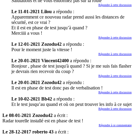
Salutations et ne vous endormez pas sur la route
Répondre à cette discussion
Le 11-01-2021 Lilou
a répondu :
Apparemment ce nouveau radar prend aussi les distances de
sécurité, est ce vrai ?
Et il est en phase de test jusqu’à quand ?
Merciiii a vous !
Répondre à cette discussion
Le 12-01-2021 Zozodu42
a répondu :
Pour le moment juste la vitesse !
Répondre à cette discussion
Le 20-01-2021 Vincent42400
a répondu :
Bonjour , phase de test jusqu'à quand ? Si je me suis fais flasher
je devrais rien recevoir du coup ?
Répondre à cette discussion
Le 20-01-2021 Zozodu42
a répondu :
Il est en phase de test donc pas de verbalisation !
Répondre à cette discussion
Le 10-02-2021 Bb42
a répondu :
Et le test jusqu’au quand et où on peut trouver les info à ce sujet
Répondre à cette discussion
Le 08-01-2021 Zozodu42
a écrit :
Radar tourelle installé est en phase de test !
Répondre à ce commentaire
Le 28-12-2017 roberto 43
a écrit :