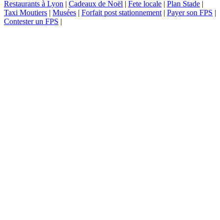
Restaurants à Lyon
|
Cadeaux de Noël
|
Fete locale
|
Plan Stade
|
Taxi Moutiers
|
Musées
|
Forfait post stationnement
|
Payer son FPS
|
Contester un FPS
|