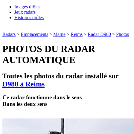
Images drôles
Jeux radars
Histoires drôles
Radars
>
Emplacements
>
Marne
>
Reims
>
Radar D980
>
Photos
PHOTOS DU RADAR
AUTOMATIQUE
Toutes les photos du radar installé sur
D980 à Reims
Ce radar fonctionne dans le sens
Dans les deux sens