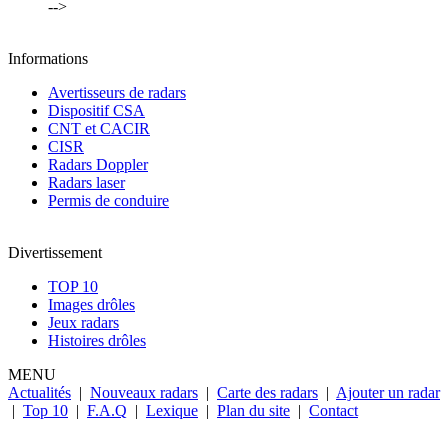
-->
Informations
Avertisseurs de radars
Dispositif CSA
CNT et CACIR
CISR
Radars Doppler
Radars laser
Permis de conduire
Divertissement
TOP 10
Images drôles
Jeux radars
Histoires drôles
MENU
Actualités
|
Nouveaux radars
|
Carte des radars
|
Ajouter un radar
|
Top 10
|
F.A.Q
|
Lexique
|
Plan du site
|
Contact