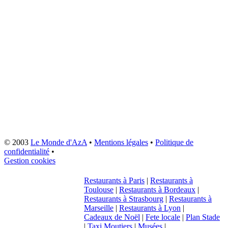
© 2003
Le Monde d'AzA
•
Mentions légales
•
Politique de
confidentialité
•
Gestion cookies
Restaurants à Paris
|
Restaurants à
Toulouse
|
Restaurants à Bordeaux
|
Restaurants à Strasbourg
|
Restaurants à
Marseille
|
Restaurants à Lyon
|
Cadeaux de Noël
|
Fete locale
|
Plan Stade
|
Taxi Moutiers
|
Musées
|