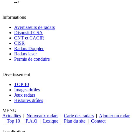
-->
Informations
Avertisseurs de radars
Dispositif CSA
CNT et CACIR
CISR
Radars Doppler
Radars laser
Permis de conduire
Divertissement
TOP 10
Images drôles
Jeux radars
Histoires drôles
MENU
Actualités
|
Nouveaux radars
|
Carte des radars
|
Ajouter un radar
|
Top 10
|
F.A.Q
|
Lexique
|
Plan du site
|
Contact
Localisation