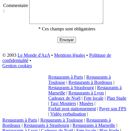
Commentaire
:
* Ces champs sont obligatoires
© 2003
Le Monde d'AzA
•
Mentions légales
•
Politique de
confidentialité
•
Gestion cookies
Restaurants à Paris
|
Restaurants à
Toulouse
|
Restaurants à Bordeaux
|
Restaurants à Strasbourg
|
Restaurants à
Marseille
|
Restaurants à Lyon
|
Cadeaux de Noël
|
Fete locale
|
Plan Stade
|
Taxi Moutiers
|
Musées
|
Forfait post stationnement
|
Payer son FPS
|
Vidéo verbalisation
|
Restaurants à Paris
|
Restaurants à Toulouse
|
Restaurants à
Bordeaux
|
Restaurants à Strasbourg
|
Restaurants à Marseille
|
Restaurants à Lyon
|
Cadeaux de Noël
|
Fete locale
|
Plan Stade
|