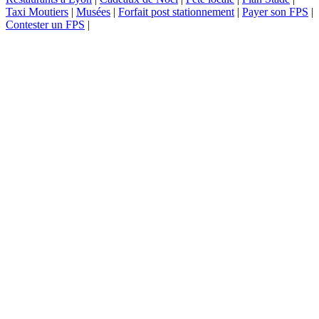
Taxi Moutiers
|
Musées
|
Forfait post stationnement
|
Payer son FPS
|
Contester un FPS
|