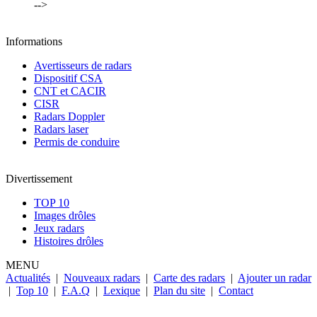
-->
Informations
Avertisseurs de radars
Dispositif CSA
CNT et CACIR
CISR
Radars Doppler
Radars laser
Permis de conduire
Divertissement
TOP 10
Images drôles
Jeux radars
Histoires drôles
MENU
Actualités
|
Nouveaux radars
|
Carte des radars
|
Ajouter un radar
|
Top 10
|
F.A.Q
|
Lexique
|
Plan du site
|
Contact