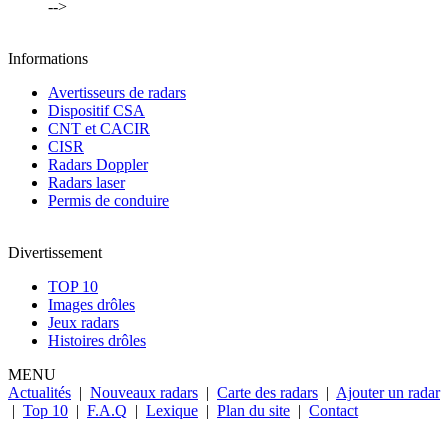
-->
Informations
Avertisseurs de radars
Dispositif CSA
CNT et CACIR
CISR
Radars Doppler
Radars laser
Permis de conduire
Divertissement
TOP 10
Images drôles
Jeux radars
Histoires drôles
MENU
Actualités
|
Nouveaux radars
|
Carte des radars
|
Ajouter un radar
|
Top 10
|
F.A.Q
|
Lexique
|
Plan du site
|
Contact