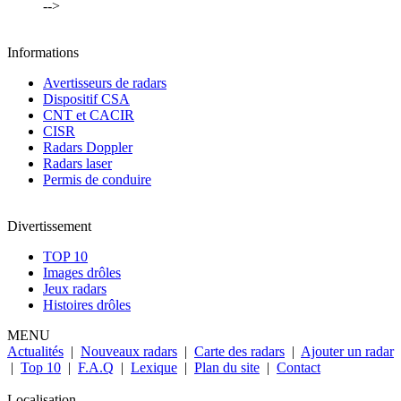
-->
Informations
Avertisseurs de radars
Dispositif CSA
CNT et CACIR
CISR
Radars Doppler
Radars laser
Permis de conduire
Divertissement
TOP 10
Images drôles
Jeux radars
Histoires drôles
MENU
Actualités
|
Nouveaux radars
|
Carte des radars
|
Ajouter un radar
|
Top 10
|
F.A.Q
|
Lexique
|
Plan du site
|
Contact
Localisation