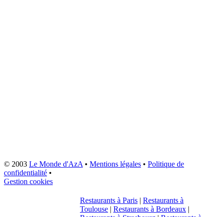
© 2003
Le Monde d'AzA
•
Mentions légales
•
Politique de
confidentialité
•
Gestion cookies
Restaurants à Paris
|
Restaurants à
Toulouse
|
Restaurants à Bordeaux
|