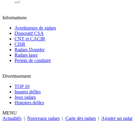
-->
Informations
Avertisseurs de radars
Dispositif CSA
CNT et CACIR
CISR
Radars Doppler
Radars laser
Permis de conduire
Divertissement
TOP 10
Images drôles
Jeux radars
Histoires drôles
MENU
Actualités
|
Nouveaux radars
|
Carte des radars
|
Ajouter un radar