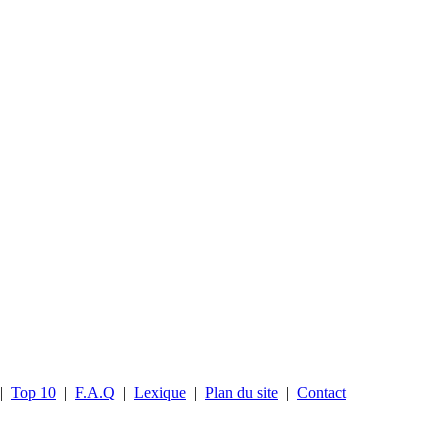
|
Top 10
|
F.A.Q
|
Lexique
|
Plan du site
|
Contact