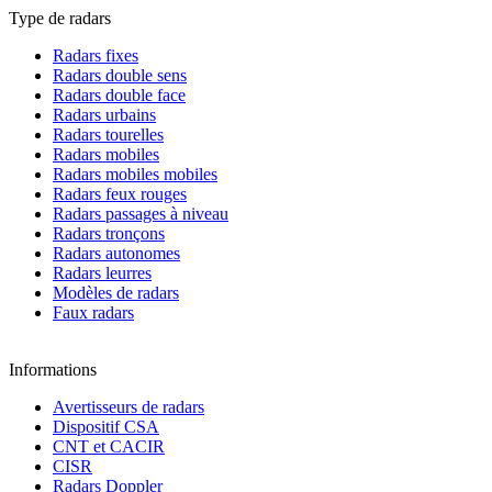
Type de radars
Radars fixes
Radars double sens
Radars double face
Radars urbains
Radars tourelles
Radars mobiles
Radars mobiles mobiles
Radars feux rouges
Radars passages à niveau
Radars tronçons
Radars autonomes
Radars leurres
Modèles de radars
Faux radars
Informations
Avertisseurs de radars
Dispositif CSA
CNT et CACIR
CISR
Radars Doppler