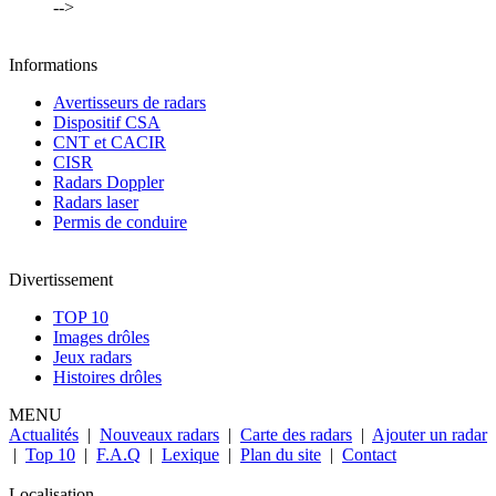
-->
Informations
Avertisseurs de radars
Dispositif CSA
CNT et CACIR
CISR
Radars Doppler
Radars laser
Permis de conduire
Divertissement
TOP 10
Images drôles
Jeux radars
Histoires drôles
MENU
Actualités
|
Nouveaux radars
|
Carte des radars
|
Ajouter un radar
|
Top 10
|
F.A.Q
|
Lexique
|
Plan du site
|
Contact
Localisation