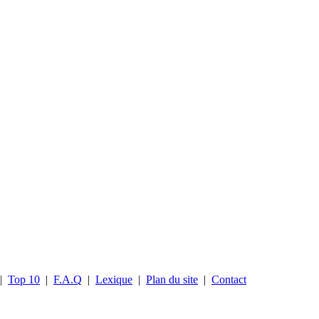
|
Top 10
|
F.A.Q
|
Lexique
|
Plan du site
|
Contact