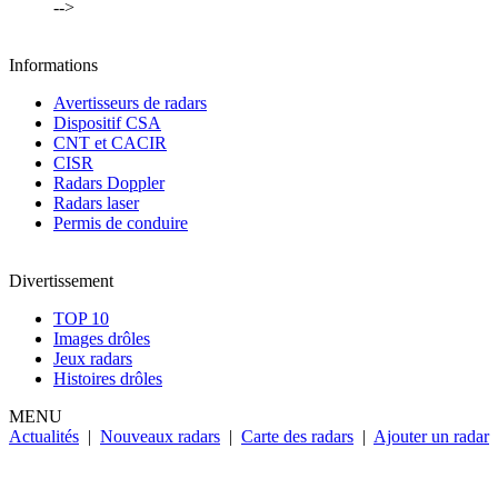
-->
Informations
Avertisseurs de radars
Dispositif CSA
CNT et CACIR
CISR
Radars Doppler
Radars laser
Permis de conduire
Divertissement
TOP 10
Images drôles
Jeux radars
Histoires drôles
MENU
Actualités
|
Nouveaux radars
|
Carte des radars
|
Ajouter un radar