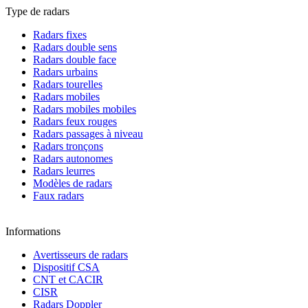
Type de radars
Radars fixes
Radars double sens
Radars double face
Radars urbains
Radars tourelles
Radars mobiles
Radars mobiles mobiles
Radars feux rouges
Radars passages à niveau
Radars tronçons
Radars autonomes
Radars leurres
Modèles de radars
Faux radars
Informations
Avertisseurs de radars
Dispositif CSA
CNT et CACIR
CISR
Radars Doppler