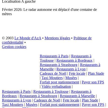
Localisation
A gauche
Février 2026: Le radar autonome est déplacé d'une centaine de
mètres
© 2003
Le Monde d'AzA
•
Mentions légales
•
Politique de
confidentialité
•
Gestion cookies
Restaurants à Paris
|
Restaurants à
Toulouse
|
Restaurants à Bordeaux
|
Restaurants à Strasbourg
|
Restaurants à
Marseille
|
Restaurants à Lyon
|
Cadeaux de Noël
|
Fete locale
|
Plan Stade
|
Taxi Moutiers
|
Musées
|
Forfait post stationnement
|
Payer son FPS
|
Vidéo verbalisation
|
Restaurants à Paris
|
Restaurants à Toulouse
|
Restaurants à
Bordeaux
|
Restaurants à Strasbourg
|
Restaurants à Marseille
|
Restaurants à Lyon
|
Cadeaux de Noël
|
Fete locale
|
Plan Stade
|
Taxi Moutiers
|
Musées
|
Forfait post stationnement
|
Payer son FPS
|