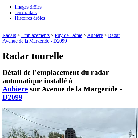
Images drôles
Jeux radars
Histoires drôles
Radars
>
Emplacements
>
Puy-de-Dôme
>
Aubière
>
Radar
Avenue de la Margeride - D2099
Radar tourelle
Détail de l'emplacement du radar
automatique installé à
Aubière
sur Avenue de la Margeride -
D2099