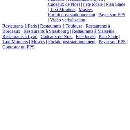
Cadeaux de Noël
|
Fete locale
|
Plan Stade
|
Taxi Moutiers
|
Musées
|
Forfait post stationnement
|
Payer son FPS
|
Vidéo verbalisation
|
Restaurants à Paris
|
Restaurants à Toulouse
|
Restaurants à
Bordeaux
|
Restaurants à Strasbourg
|
Restaurants à Marseille
|
Restaurants à Lyon
|
Cadeaux de Noël
|
Fete locale
|
Plan Stade
|
Taxi Moutiers
|
Musées
|
Forfait post stationnement
|
Payer son FPS
|
Contester un FPS
|