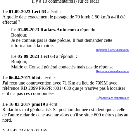
Il y a 10 commentaire(s) sur ce radar
Le 01-09-2023 Lect 63
a écrit :
A quelle date exactement le passage de 70 km/h à 50 km/h a-t'il été
effectué ?
Le 01-09-2023 Radars-Auto.com
a répondu :
Bonjour,
Je ne connais pas la date précise. Il faut demander cette
information à la mairie.
Répondre à cette discussion
Le 05-09-2023 Lect 63
a répondu :
Bonjour,
Mairie et Conseil général contactés mais pas de réponse.
Répondre à cette discussion
Le 06-04-2017 idiot
a écrit :
J'ai reçu une contravention avec 71 Km au lieu de 70KM avec
référence RD 2099 PK/PR :001+680 que je n'arrive pas à localiser
et il n'a pas ces coordonnées
Répondre à ce commentaire
Le 16-03-2017 pmo19
a écrit :
Radar tres mal géolocalisé. Sa position donnée est identique a celle
de l'autre radar de cette avenue alors qu'il se situe 600 mètres plus au
nord.
N 45 45.748 E 3 07.155