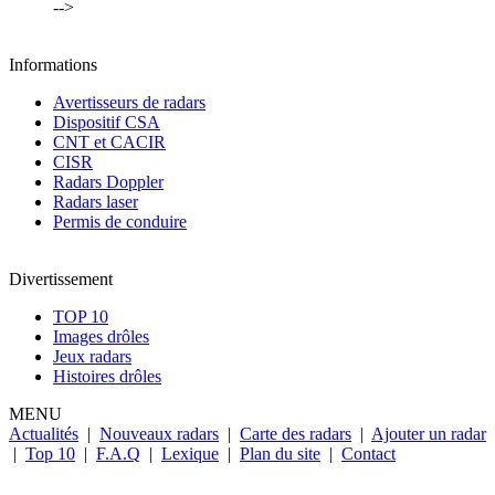
-->
Informations
Avertisseurs de radars
Dispositif CSA
CNT et CACIR
CISR
Radars Doppler
Radars laser
Permis de conduire
Divertissement
TOP 10
Images drôles
Jeux radars
Histoires drôles
MENU
Actualités
|
Nouveaux radars
|
Carte des radars
|
Ajouter un radar
|
Top 10
|
F.A.Q
|
Lexique
|
Plan du site
|
Contact