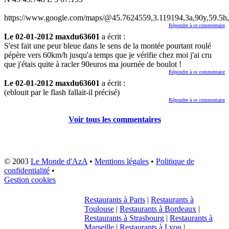
https://www.google.com/maps/@45.7624559,3.119194,3a,90y,59.
Répondre à ce commentaire
Le 02-01-2012 maxdu63601
a écrit :
S'est fait une peur bleue dans le sens de la montée pourtant roulé
pépère vers 60km/h jusqu'a temps que je vérifie chez moi j'ai cru
que j'étais quite à racler 90euros ma journée de boulot !
Répondre à ce commentaire
Le 02-01-2012 maxdu63601
a écrit :
(eblouit par le flash fallait-il précisé)
Répondre à ce commentaire
Voir tous les commentaires
© 2003
Le Monde d'AzA
•
Mentions légales
•
Politique de
confidentialité
•
Gestion cookies
Restaurants à Paris
|
Restaurants à
Toulouse
|
Restaurants à Bordeaux
|
Restaurants à Strasbourg
|
Restaurants à
Marseille
|
Restaurants à Lyon
|