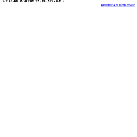
Le radar tourelle est en service !
Répondre à ce commentaire