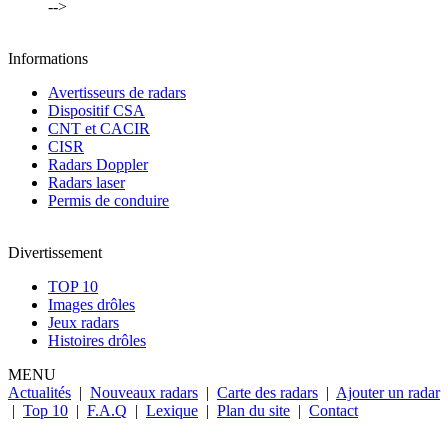
-->
Informations
Avertisseurs de radars
Dispositif CSA
CNT et CACIR
CISR
Radars Doppler
Radars laser
Permis de conduire
Divertissement
TOP 10
Images drôles
Jeux radars
Histoires drôles
MENU
Actualités
|
Nouveaux radars
|
Carte des radars
|
Ajouter un radar
|
Top 10
|
F.A.Q
|
Lexique
|
Plan du site
|
Contact