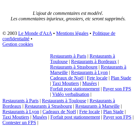
L'ajout de commentaires est modéré.
Les commentaires injurieux, grossiers, etc seront supprimés.
© 2003
Le Monde d'AzA
•
Mentions légales
•
Politique de
confidentialité
•
Gestion cookies
Restaurants à Paris
|
Restaurants à
Toulouse
|
Restaurants à Bordeaux
|
Restaurants à Strasbourg
|
Restaurants à
Marseille
|
Restaurants à Lyon
|
Cadeaux de Noël
|
Fete locale
|
Plan Stade
|
Taxi Moutiers
|
Musées
|
Forfait post stationnement
|
Payer son FPS
|
Vidéo verbalisation
|
Restaurants à Paris
|
Restaurants à Toulouse
|
Restaurants à
Bordeaux
|
Restaurants à Strasbourg
|
Restaurants à Marseille
|
Restaurants à Lyon
|
Cadeaux de Noël
|
Fete locale
|
Plan Stade
|
Taxi Moutiers
|
Musées
|
Forfait post stationnement
|
Payer son FPS
|
Contester un FPS
|