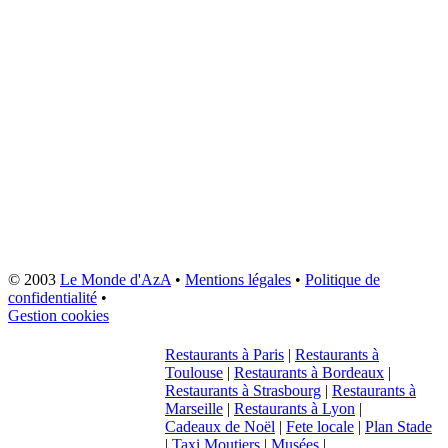
© 2003
Le Monde d'AzA
•
Mentions légales
•
Politique de
confidentialité
•
Gestion cookies
Restaurants à Paris
|
Restaurants à
Toulouse
|
Restaurants à Bordeaux
|
Restaurants à Strasbourg
|
Restaurants à
Marseille
|
Restaurants à Lyon
|
Cadeaux de Noël
|
Fete locale
|
Plan Stade
|
Taxi Moutiers
|
Musées
|