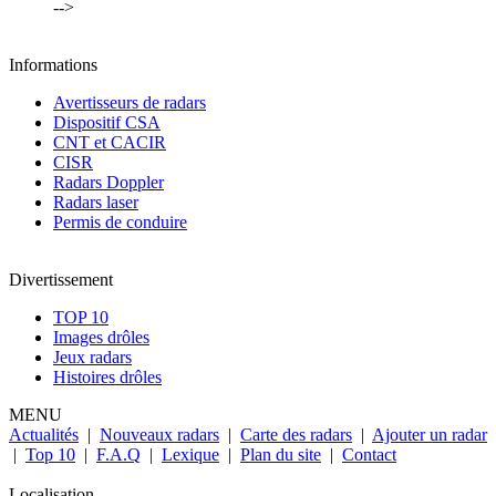
-->
Informations
Avertisseurs de radars
Dispositif CSA
CNT et CACIR
CISR
Radars Doppler
Radars laser
Permis de conduire
Divertissement
TOP 10
Images drôles
Jeux radars
Histoires drôles
MENU
Actualités
|
Nouveaux radars
|
Carte des radars
|
Ajouter un radar
|
Top 10
|
F.A.Q
|
Lexique
|
Plan du site
|
Contact
Localisation