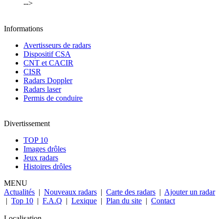
-->
Informations
Avertisseurs de radars
Dispositif CSA
CNT et CACIR
CISR
Radars Doppler
Radars laser
Permis de conduire
Divertissement
TOP 10
Images drôles
Jeux radars
Histoires drôles
MENU
Actualités
|
Nouveaux radars
|
Carte des radars
|
Ajouter un radar
|
Top 10
|
F.A.Q
|
Lexique
|
Plan du site
|
Contact
Localisation