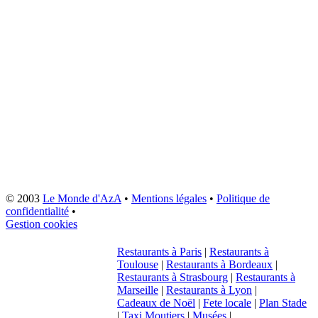
© 2003
Le Monde d'AzA
•
Mentions légales
•
Politique de
confidentialité
•
Gestion cookies
Restaurants à Paris
|
Restaurants à
Toulouse
|
Restaurants à Bordeaux
|
Restaurants à Strasbourg
|
Restaurants à
Marseille
|
Restaurants à Lyon
|
Cadeaux de Noël
|
Fete locale
|
Plan Stade
|
Taxi Moutiers
|
Musées
|