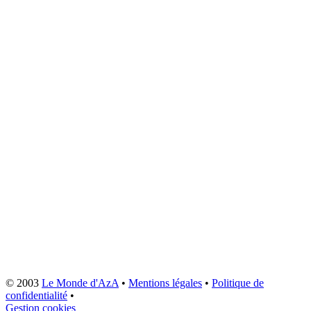
© 2003
Le Monde d'AzA
•
Mentions légales
•
Politique de
confidentialité
•
Gestion cookies