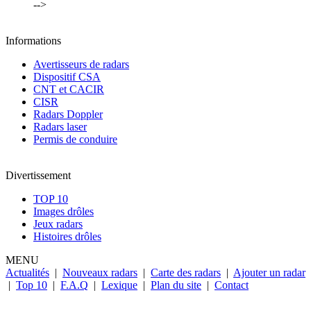
-->
Informations
Avertisseurs de radars
Dispositif CSA
CNT et CACIR
CISR
Radars Doppler
Radars laser
Permis de conduire
Divertissement
TOP 10
Images drôles
Jeux radars
Histoires drôles
MENU
Actualités
|
Nouveaux radars
|
Carte des radars
|
Ajouter un radar
|
Top 10
|
F.A.Q
|
Lexique
|
Plan du site
|
Contact