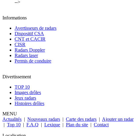
-->
Informations
Avertisseurs de radars
Dispositif CSA
CNT et CACIR
CISR
Radars Doppler
Radars laser
Permis de conduire
Divertissement
TOP 10
Images drôles
Jeux radars
Histoires drôles
MENU
Actualités
|
Nouveaux radars
|
Carte des radars
|
Ajouter un radar
|
Top 10
|
F.A.Q
|
Lexique
|
Plan du site
|
Contact
Localisation