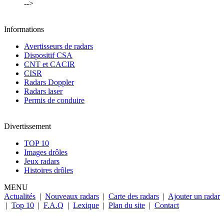
-->
Informations
Avertisseurs de radars
Dispositif CSA
CNT et CACIR
CISR
Radars Doppler
Radars laser
Permis de conduire
Divertissement
TOP 10
Images drôles
Jeux radars
Histoires drôles
MENU
Actualités
|
Nouveaux radars
|
Carte des radars
|
Ajouter un radar
|
Top 10
|
F.A.Q
|
Lexique
|
Plan du site
|
Contact