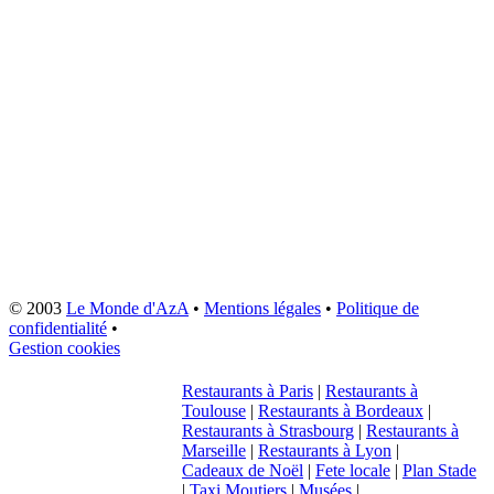
© 2003
Le Monde d'AzA
•
Mentions légales
•
Politique de
confidentialité
•
Gestion cookies
Restaurants à Paris
|
Restaurants à
Toulouse
|
Restaurants à Bordeaux
|
Restaurants à Strasbourg
|
Restaurants à
Marseille
|
Restaurants à Lyon
|
Cadeaux de Noël
|
Fete locale
|
Plan Stade
|
Taxi Moutiers
|
Musées
|