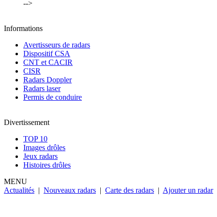
-->
Informations
Avertisseurs de radars
Dispositif CSA
CNT et CACIR
CISR
Radars Doppler
Radars laser
Permis de conduire
Divertissement
TOP 10
Images drôles
Jeux radars
Histoires drôles
MENU
Actualités
|
Nouveaux radars
|
Carte des radars
|
Ajouter un radar