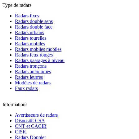
Type de radars
Radars fixes
Radars double sens
Radars double face
Radars urbains
Radars tourelles
Radars mobiles
Radars mobiles mobiles
Radars feux rouges
Radars passages à niveau
Radars tronçons
Radars autonomes
Radars leurres
Modèles de radars
Faux radars
Informations
Avertisseurs de radars
Dispositif CSA
CNT et CACIR
CISR
Radars Doppler