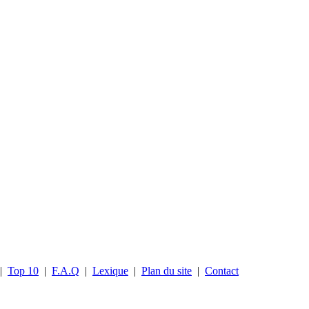
|
Top 10
|
F.A.Q
|
Lexique
|
Plan du site
|
Contact