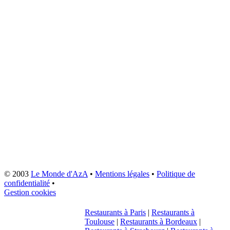
© 2003
Le Monde d'AzA
•
Mentions légales
•
Politique de
confidentialité
•
Gestion cookies
Restaurants à Paris
|
Restaurants à
Toulouse
|
Restaurants à Bordeaux
|