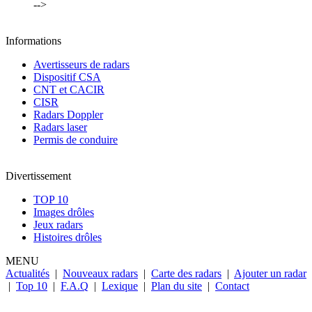
-->
Informations
Avertisseurs de radars
Dispositif CSA
CNT et CACIR
CISR
Radars Doppler
Radars laser
Permis de conduire
Divertissement
TOP 10
Images drôles
Jeux radars
Histoires drôles
MENU
Actualités
|
Nouveaux radars
|
Carte des radars
|
Ajouter un radar
|
Top 10
|
F.A.Q
|
Lexique
|
Plan du site
|
Contact