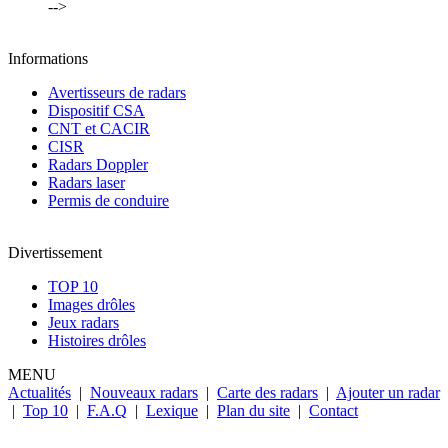
-->
Informations
Avertisseurs de radars
Dispositif CSA
CNT et CACIR
CISR
Radars Doppler
Radars laser
Permis de conduire
Divertissement
TOP 10
Images drôles
Jeux radars
Histoires drôles
MENU
Actualités
|
Nouveaux radars
|
Carte des radars
|
Ajouter un radar
|
Top 10
|
F.A.Q
|
Lexique
|
Plan du site
|
Contact