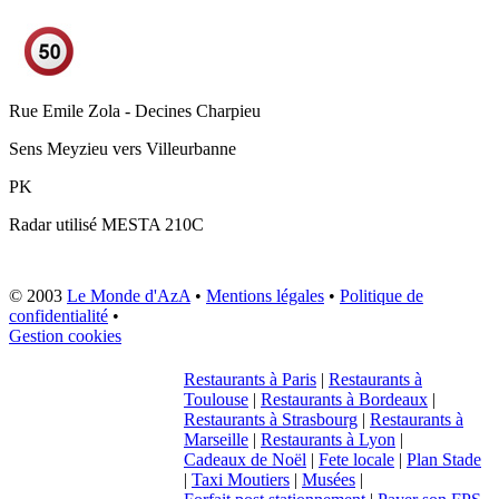
Rue Emile Zola - Decines Charpieu
Sens
Meyzieu vers Villeurbanne
PK
Radar utilisé
MESTA 210C
© 2003
Le Monde d'AzA
•
Mentions légales
•
Politique de
confidentialité
•
Gestion cookies
Restaurants à Paris
|
Restaurants à
Toulouse
|
Restaurants à Bordeaux
|
Restaurants à Strasbourg
|
Restaurants à
Marseille
|
Restaurants à Lyon
|
Cadeaux de Noël
|
Fete locale
|
Plan Stade
|
Taxi Moutiers
|
Musées
|