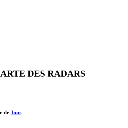
CARTE DES RADARS
ne de
Jons