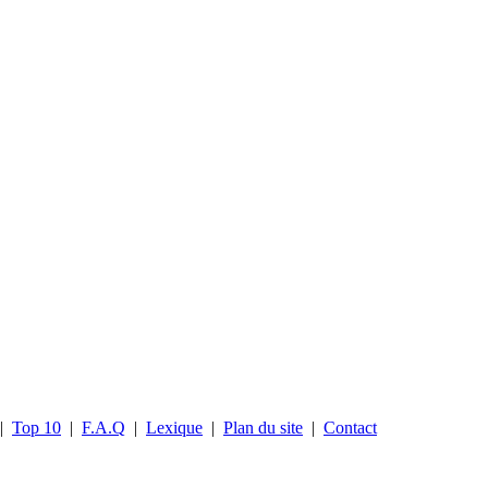
|
Top 10
|
F.A.Q
|
Lexique
|
Plan du site
|
Contact