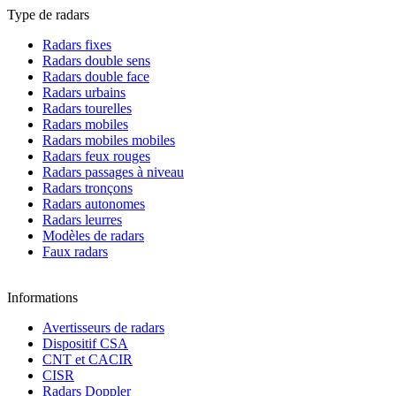
Type de radars
Radars fixes
Radars double sens
Radars double face
Radars urbains
Radars tourelles
Radars mobiles
Radars mobiles mobiles
Radars feux rouges
Radars passages à niveau
Radars tronçons
Radars autonomes
Radars leurres
Modèles de radars
Faux radars
Informations
Avertisseurs de radars
Dispositif CSA
CNT et CACIR
CISR
Radars Doppler