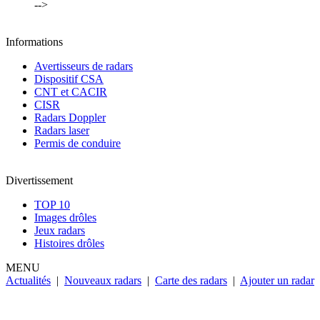
-->
Informations
Avertisseurs de radars
Dispositif CSA
CNT et CACIR
CISR
Radars Doppler
Radars laser
Permis de conduire
Divertissement
TOP 10
Images drôles
Jeux radars
Histoires drôles
MENU
Actualités
|
Nouveaux radars
|
Carte des radars
|
Ajouter un radar