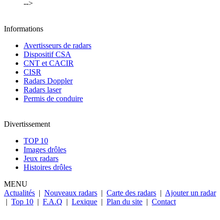
-->
Informations
Avertisseurs de radars
Dispositif CSA
CNT et CACIR
CISR
Radars Doppler
Radars laser
Permis de conduire
Divertissement
TOP 10
Images drôles
Jeux radars
Histoires drôles
MENU
Actualités
|
Nouveaux radars
|
Carte des radars
|
Ajouter un radar
|
Top 10
|
F.A.Q
|
Lexique
|
Plan du site
|
Contact