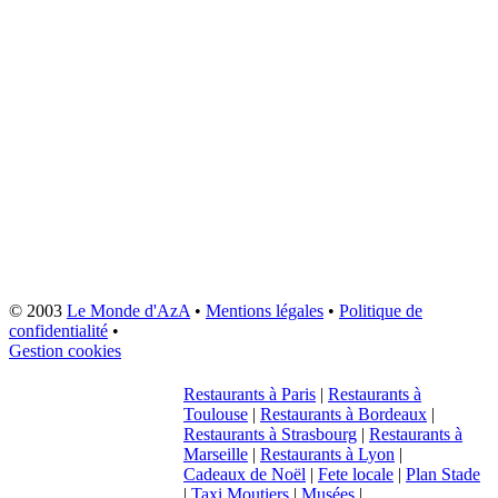
© 2003
Le Monde d'AzA
•
Mentions légales
•
Politique de
confidentialité
•
Gestion cookies
Restaurants à Paris
|
Restaurants à
Toulouse
|
Restaurants à Bordeaux
|
Restaurants à Strasbourg
|
Restaurants à
Marseille
|
Restaurants à Lyon
|
Cadeaux de Noël
|
Fete locale
|
Plan Stade
|
Taxi Moutiers
|
Musées
|