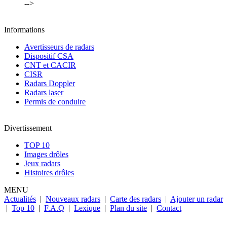
-->
Informations
Avertisseurs de radars
Dispositif CSA
CNT et CACIR
CISR
Radars Doppler
Radars laser
Permis de conduire
Divertissement
TOP 10
Images drôles
Jeux radars
Histoires drôles
MENU
Actualités
|
Nouveaux radars
|
Carte des radars
|
Ajouter un radar
|
Top 10
|
F.A.Q
|
Lexique
|
Plan du site
|
Contact