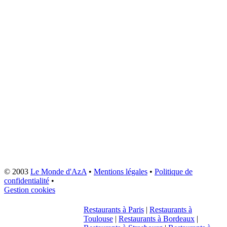
© 2003
Le Monde d'AzA
•
Mentions légales
•
Politique de
confidentialité
•
Gestion cookies
Restaurants à Paris
|
Restaurants à
Toulouse
|
Restaurants à Bordeaux
|