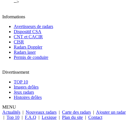
-->
Informations
Avertisseurs de radars
Dispositif CSA
CNT et CACIR
CISR
Radars Doppler
Radars laser
Permis de conduire
Divertissement
TOP 10
Images drôles
Jeux radars
Histoires drôles
MENU
Actualités
|
Nouveaux radars
|
Carte des radars
|
Ajouter un radar
|
Top 10
|
F.A.Q
|
Lexique
|
Plan du site
|
Contact