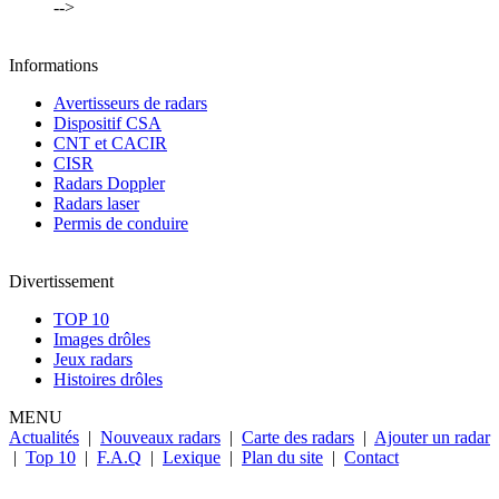
-->
Informations
Avertisseurs de radars
Dispositif CSA
CNT et CACIR
CISR
Radars Doppler
Radars laser
Permis de conduire
Divertissement
TOP 10
Images drôles
Jeux radars
Histoires drôles
MENU
Actualités
|
Nouveaux radars
|
Carte des radars
|
Ajouter un radar
|
Top 10
|
F.A.Q
|
Lexique
|
Plan du site
|
Contact