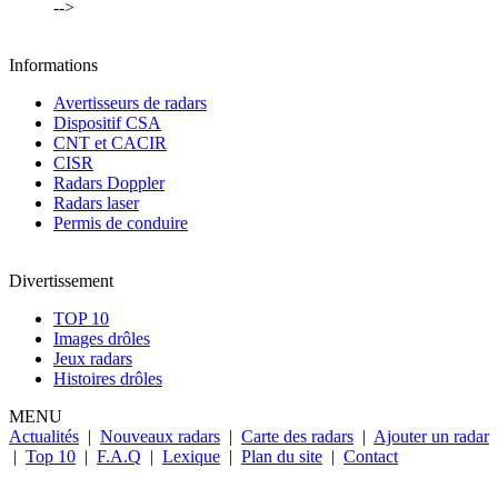
-->
Informations
Avertisseurs de radars
Dispositif CSA
CNT et CACIR
CISR
Radars Doppler
Radars laser
Permis de conduire
Divertissement
TOP 10
Images drôles
Jeux radars
Histoires drôles
MENU
Actualités
|
Nouveaux radars
|
Carte des radars
|
Ajouter un radar
|
Top 10
|
F.A.Q
|
Lexique
|
Plan du site
|
Contact