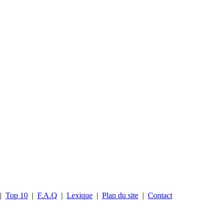
|
Top 10
|
F.A.Q
|
Lexique
|
Plan du site
|
Contact