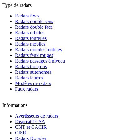
Type de radars
Radars fixes
Radars double sens
Radars double face
Radars urbains
Radars tourelles
Radars mobiles
Radars mobiles mobiles
Radars feux rouges
Radars passages à niveau
Radars tronçons
Radars autonomes
Radars leurres
Modèles de radars
Faux radars
Informations
Avertisseurs de radars
Dispositif CSA
CNT et CACIR
CISR
Radars Doppler