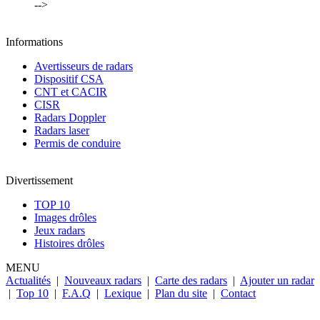
-->
Informations
Avertisseurs de radars
Dispositif CSA
CNT et CACIR
CISR
Radars Doppler
Radars laser
Permis de conduire
Divertissement
TOP 10
Images drôles
Jeux radars
Histoires drôles
MENU
Actualités
|
Nouveaux radars
|
Carte des radars
|
Ajouter un radar
|
Top 10
|
F.A.Q
|
Lexique
|
Plan du site
|
Contact