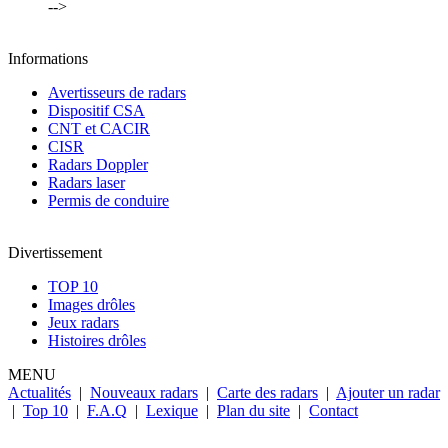
-->
Informations
Avertisseurs de radars
Dispositif CSA
CNT et CACIR
CISR
Radars Doppler
Radars laser
Permis de conduire
Divertissement
TOP 10
Images drôles
Jeux radars
Histoires drôles
MENU
Actualités
|
Nouveaux radars
|
Carte des radars
|
Ajouter un radar
|
Top 10
|
F.A.Q
|
Lexique
|
Plan du site
|
Contact