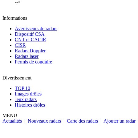
-->
Informations
Avertisseurs de radars
Dispositif CSA
CNT et CACIR
CISR
Radars Doppler
Radars laser
Permis de conduire
Divertissement
TOP 10
Images drôles
Jeux radars
Histoires drôles
MENU
Actualités
|
Nouveaux radars
|
Carte des radars
|
Ajouter un radar