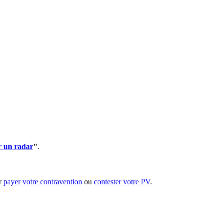
r un radar
"
.
ur
payer votre contravention
ou
contester votre PV
.