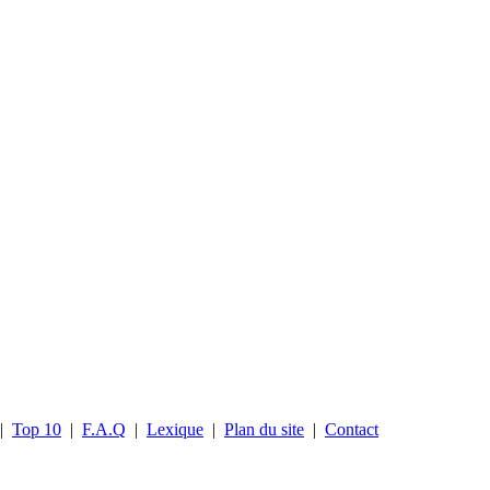
|
Top 10
|
F.A.Q
|
Lexique
|
Plan du site
|
Contact