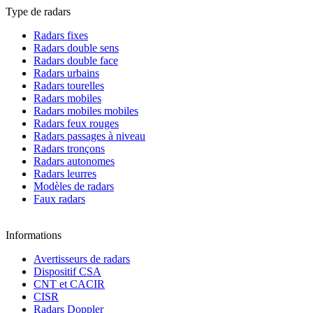
Type de radars
Radars fixes
Radars double sens
Radars double face
Radars urbains
Radars tourelles
Radars mobiles
Radars mobiles mobiles
Radars feux rouges
Radars passages à niveau
Radars tronçons
Radars autonomes
Radars leurres
Modèles de radars
Faux radars
Informations
Avertisseurs de radars
Dispositif CSA
CNT et CACIR
CISR
Radars Doppler