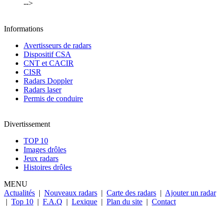
-->
Informations
Avertisseurs de radars
Dispositif CSA
CNT et CACIR
CISR
Radars Doppler
Radars laser
Permis de conduire
Divertissement
TOP 10
Images drôles
Jeux radars
Histoires drôles
MENU
Actualités
|
Nouveaux radars
|
Carte des radars
|
Ajouter un radar
|
Top 10
|
F.A.Q
|
Lexique
|
Plan du site
|
Contact