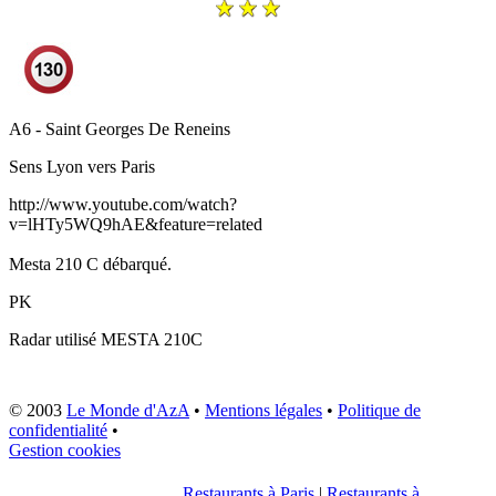
A6 - Saint Georges De Reneins
Sens
Lyon vers Paris
http://www.youtube.com/watch?
v=lHTy5WQ9hAE&feature=related
Mesta 210 C débarqué.
PK
Radar utilisé
MESTA 210C
© 2003
Le Monde d'AzA
•
Mentions légales
•
Politique de
confidentialité
•
Gestion cookies
Restaurants à Paris
|
Restaurants à