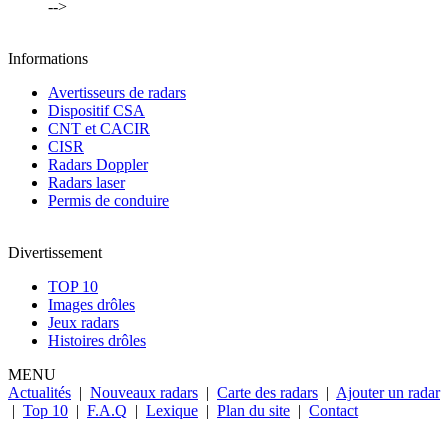
-->
Informations
Avertisseurs de radars
Dispositif CSA
CNT et CACIR
CISR
Radars Doppler
Radars laser
Permis de conduire
Divertissement
TOP 10
Images drôles
Jeux radars
Histoires drôles
MENU
Actualités
|
Nouveaux radars
|
Carte des radars
|
Ajouter un radar
|
Top 10
|
F.A.Q
|
Lexique
|
Plan du site
|
Contact