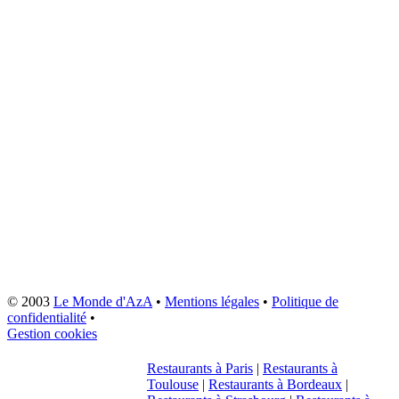
© 2003
Le Monde d'AzA
•
Mentions légales
•
Politique de
confidentialité
•
Gestion cookies
Restaurants à Paris
|
Restaurants à
Toulouse
|
Restaurants à Bordeaux
|