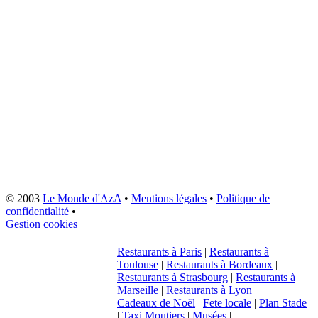
© 2003
Le Monde d'AzA
•
Mentions légales
•
Politique de
confidentialité
•
Gestion cookies
Restaurants à Paris
|
Restaurants à
Toulouse
|
Restaurants à Bordeaux
|
Restaurants à Strasbourg
|
Restaurants à
Marseille
|
Restaurants à Lyon
|
Cadeaux de Noël
|
Fete locale
|
Plan Stade
|
Taxi Moutiers
|
Musées
|