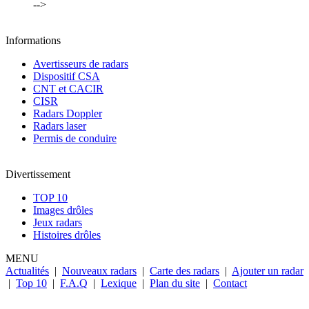
-->
Informations
Avertisseurs de radars
Dispositif CSA
CNT et CACIR
CISR
Radars Doppler
Radars laser
Permis de conduire
Divertissement
TOP 10
Images drôles
Jeux radars
Histoires drôles
MENU
Actualités
|
Nouveaux radars
|
Carte des radars
|
Ajouter un radar
|
Top 10
|
F.A.Q
|
Lexique
|
Plan du site
|
Contact