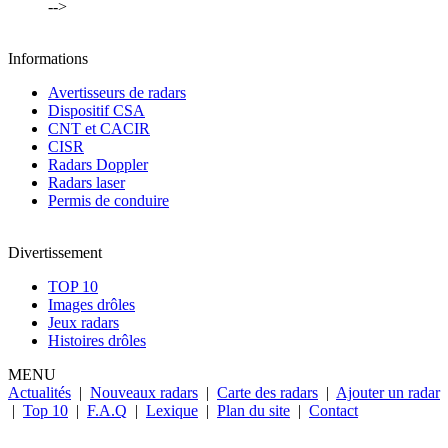
-->
Informations
Avertisseurs de radars
Dispositif CSA
CNT et CACIR
CISR
Radars Doppler
Radars laser
Permis de conduire
Divertissement
TOP 10
Images drôles
Jeux radars
Histoires drôles
MENU
Actualités
|
Nouveaux radars
|
Carte des radars
|
Ajouter un radar
|
Top 10
|
F.A.Q
|
Lexique
|
Plan du site
|
Contact