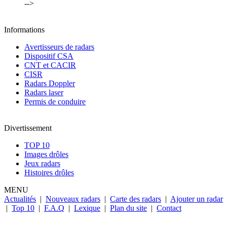
-->
Informations
Avertisseurs de radars
Dispositif CSA
CNT et CACIR
CISR
Radars Doppler
Radars laser
Permis de conduire
Divertissement
TOP 10
Images drôles
Jeux radars
Histoires drôles
MENU
Actualités
|
Nouveaux radars
|
Carte des radars
|
Ajouter un radar
|
Top 10
|
F.A.Q
|
Lexique
|
Plan du site
|
Contact