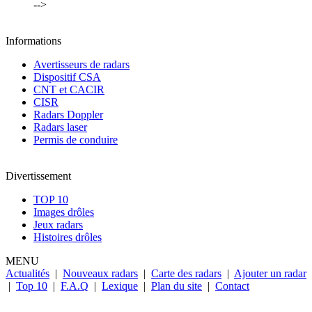
-->
Informations
Avertisseurs de radars
Dispositif CSA
CNT et CACIR
CISR
Radars Doppler
Radars laser
Permis de conduire
Divertissement
TOP 10
Images drôles
Jeux radars
Histoires drôles
MENU
Actualités
|
Nouveaux radars
|
Carte des radars
|
Ajouter un radar
|
Top 10
|
F.A.Q
|
Lexique
|
Plan du site
|
Contact