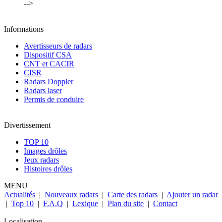
-->
Informations
Avertisseurs de radars
Dispositif CSA
CNT et CACIR
CISR
Radars Doppler
Radars laser
Permis de conduire
Divertissement
TOP 10
Images drôles
Jeux radars
Histoires drôles
MENU
Actualités
|
Nouveaux radars
|
Carte des radars
|
Ajouter un radar
|
Top 10
|
F.A.Q
|
Lexique
|
Plan du site
|
Contact
Localisation