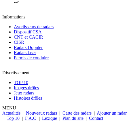
-->
Informations
Avertisseurs de radars
Dispositif CSA
CNT et CACIR
CISR
Radars Doppler
Radars laser
Permis de conduire
Divertissement
TOP 10
Images drôles
Jeux radars
Histoires drôles
MENU
Actualités
|
Nouveaux radars
|
Carte des radars
|
Ajouter un radar
|
Top 10
|
F.A.Q
|
Lexique
|
Plan du site
|
Contact