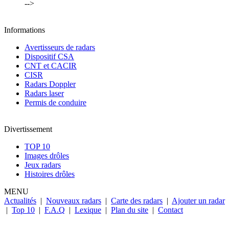
-->
Informations
Avertisseurs de radars
Dispositif CSA
CNT et CACIR
CISR
Radars Doppler
Radars laser
Permis de conduire
Divertissement
TOP 10
Images drôles
Jeux radars
Histoires drôles
MENU
Actualités
|
Nouveaux radars
|
Carte des radars
|
Ajouter un radar
|
Top 10
|
F.A.Q
|
Lexique
|
Plan du site
|
Contact