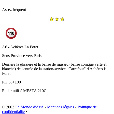
Assez fréquent
A6 - Achères La Foret
Sens
Province vers Paris
Derrière la glissière et la balise de musard (balise conique verte et
blanche) de l'entrée de la station-service "Carrefour" d'Achères la
Forêt
PK
58+100
Radar utilisé
MESTA 210C
© 2003
Le Monde d'AzA
•
Mentions légales
•
Politique de
confidentialité
•