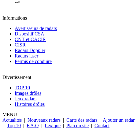
-->
Informations
Avertisseurs de radars
Dispositif CSA
CNT et CACIR
CISR
Radars Doppler
Radars laser
Permis de conduire
Divertissement
TOP 10
Images drôles
Jeux radars
Histoires drôles
MENU
Actualités
|
Nouveaux radars
|
Carte des radars
|
Ajouter un radar
|
Top 10
|
F.A.Q
|
Lexique
|
Plan du site
|
Contact