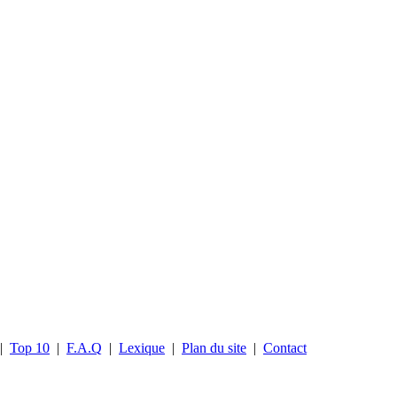
|
Top 10
|
F.A.Q
|
Lexique
|
Plan du site
|
Contact