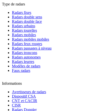
Type de radars
Radars fixes
Radars double sens
Radars double face
Radars urbains
Radars tourelles
Radars mobiles
Radars mobiles mobiles
Radars feux rouges
Radars passages à niveau
Radars tronçons
Radars autonomes
Radars leurres
Modèles de radars
Faux radars
Informations
Avertisseurs de radars
Dispositif CSA
CNT et CACIR
CISR
Radars Doppler