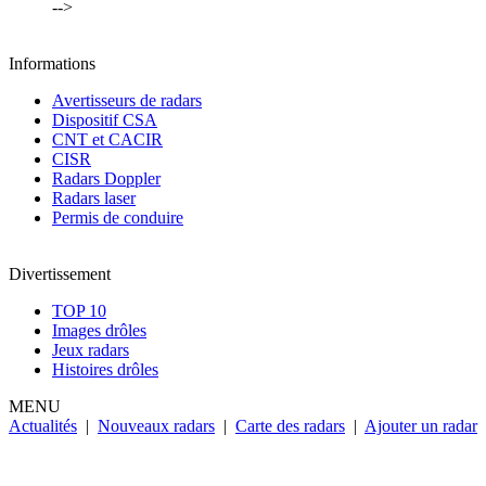
-->
Informations
Avertisseurs de radars
Dispositif CSA
CNT et CACIR
CISR
Radars Doppler
Radars laser
Permis de conduire
Divertissement
TOP 10
Images drôles
Jeux radars
Histoires drôles
MENU
Actualités
|
Nouveaux radars
|
Carte des radars
|
Ajouter un radar