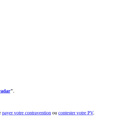
radar
"
.
ur
payer votre contravention
ou
contester votre PV
.