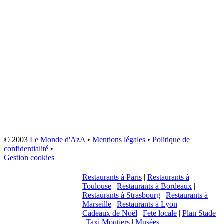
© 2003
Le Monde d'AzA
•
Mentions légales
•
Politique de
confidentialité
•
Gestion cookies
Restaurants à Paris
|
Restaurants à
Toulouse
|
Restaurants à Bordeaux
|
Restaurants à Strasbourg
|
Restaurants à
Marseille
|
Restaurants à Lyon
|
Cadeaux de Noël
|
Fete locale
|
Plan Stade
|
Taxi Moutiers
|
Musées
|