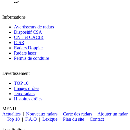
-->
Informations
Avertisseurs de radars
Dispositif CSA
CNT et CACIR
CISR
Radars Doppler
Radars laser
Permis de conduire
Divertissement
TOP 10
Images drôles
Jeux radars
Histoires drôles
MENU
Actualités
|
Nouveaux radars
|
Carte des radars
|
Ajouter un radar
|
Top 10
|
F.A.Q
|
Lexique
|
Plan du site
|
Contact
Localisation