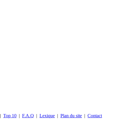
|
Top 10
|
F.A.Q
|
Lexique
|
Plan du site
|
Contact