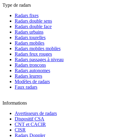
Type de radars
Radars fixes
Radars double sens
Radars double face
Radars urbains
Radars tourelles
Radars mobiles
Radars mobiles mobiles
Radars feux rouges
Radars passages à niveau
Radars tronçons
Radars autonomes
Radars leurres
Modèles de radars
Faux radars
Informations
Avertisseurs de radars
Dispositif CSA
CNT et CACIR
CISR
Radars Doppler