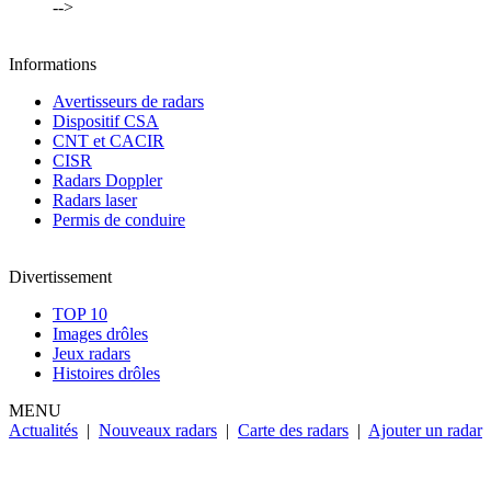
-->
Informations
Avertisseurs de radars
Dispositif CSA
CNT et CACIR
CISR
Radars Doppler
Radars laser
Permis de conduire
Divertissement
TOP 10
Images drôles
Jeux radars
Histoires drôles
MENU
Actualités
|
Nouveaux radars
|
Carte des radars
|
Ajouter un radar