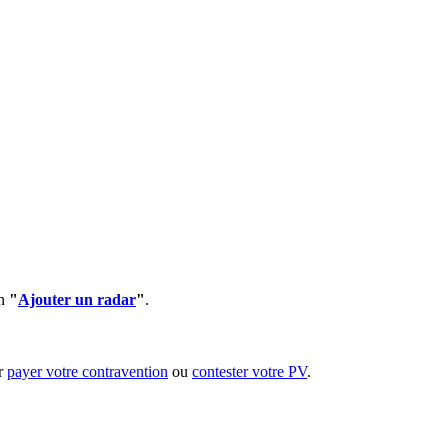
on
"
Ajouter un radar
"
.
ur
payer votre contravention
ou
contester votre PV
.