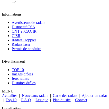
-->
Informations
Avertisseurs de radars
Dispositif CSA
CNT et CACIR
CISR
Radars Doppler
Radars laser
Permis de conduire
Divertissement
TOP 10
Images drôles
Jeux radars
Histoires drôles
MENU
Actualités
|
Nouveaux radars
|
Carte des radars
|
Ajouter un radar
|
Top 10
|
F.A.Q
|
Lexique
|
Plan du site
|
Contact
Localisation